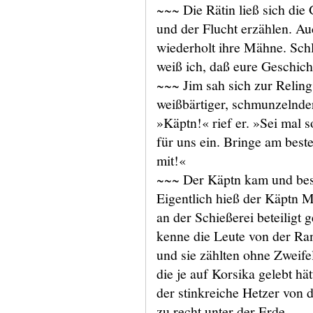
~~~ Die Rätin ließ sich die
und der Flucht erzählen. Auc
wiederholt ihre Mähne. Schl
weiß ich, daß eure Geschich
~~~ Jim sah sich zur Reling 
weißbärtiger, schmunzelnder 
»Käptn!« rief er. »Sei mal s
für uns ein. Bringe am best
mit!«
~~~ Der Käptn kam und best
Eigentlich hieß der Käptn M
an der Schießerei beteiligt 
kenne die Leute von der Ran
und sie zählten ohne Zweif
die je auf Korsika gelebt hä
der stinkreiche Hetzer von de
zu recht unter der Erde.