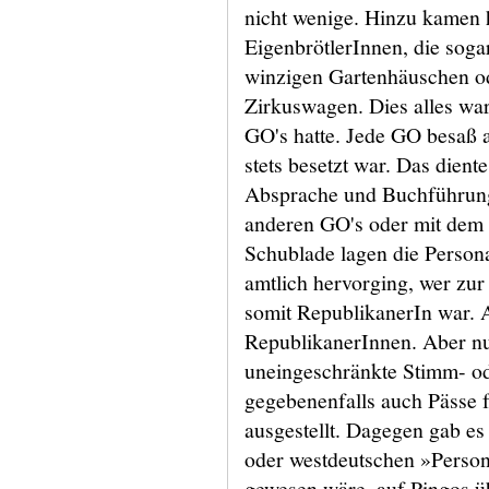
nicht wenige. Hinzu kamen 
EigenbrötlerInnen, die soga
winzigen Gartenhäuschen od
Zirkuswagen. Dies alles war
GO's hatte. Jede GO besaß 
stets besetzt war. Das dient
Absprache und Buchführung
anderen GO's oder mit dem R
Schublade lagen die Persona
amtlich hervorging, wer zu
somit RepublikanerIn war. 
RepublikanerInnen. Aber nu
uneingeschränkte Stimm- od
gegebenenfalls auch Pässe 
ausgestellt. Dagegen gab es
oder westdeutschen »Person
gewesen wäre, auf Pingos ü