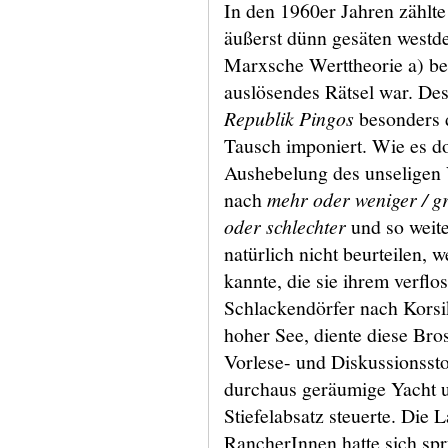
In den 1960er Jahren zählt
äußerst dünn gesäten westd
Marxsche Werttheorie a) be
auslösendes Rätsel war. Des
Republik Pingos
besonders 
Tausch imponiert. Wie es do
Aushebelung des unseligen
nach
mehr oder weniger / gr
oder schlechter
und so weiter
natürlich nicht beurteilen, w
kannte, die sie ihrem verfl
Schlackendörfer nach Korsik
hoher See, diente diese Bro
Vorlese- und Diskussionssto
durchaus geräumige Yacht u
Stiefelabsatz steuerte. Die 
RancherInnen hatte sich spr